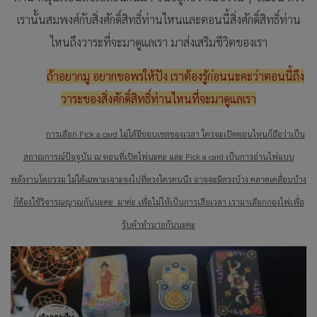
เรานั้นสมพงศ์กับสิ่งศักดิ์สิทธิ์ท่านไหนและตอนนี้สิ่งศักดิ์สิทธิ์ท่าน
ไหนถึงวาระที่จะมาดูแลเรา มาส่งเสริมชีวิตของเรา
ถ้าอยากมู อยากขอพรให้ปัง เราต้องรู้ก่อนนะคะว่าตอนนี้ถึง
วาระของสิ่งศักดิ์สิทธิ์ท่านไหนที่จะมาดูแลเรา
การเลือก Pick a card ไม่ได้มีขอบเขตของเวลา ใครจะเปิดตอนไหนก็ถือว่าเป็น
สถาณการณ์ปัจจุบัน ณ ตอนที่เปิดไพ่นะคะ และ Pick a card เป็นการอ่านไพ่แบบ
พลังงานโดยรวม ไม่ได้เฉพาะเจาะจงไปที่ดวงใครคนนึง อาจจะมีตรงบ้าง คลาดเคลื่อนบ้าง
ก็ต้องใช้วิจารณญาณกันนะคะ มาค่ะ เพื่อไม่ให้เป็นการเสียเวลา เรามาเลือกกองไพ่เพื่อ
รับคำทำนายกันนะคะ