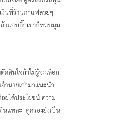
เงินที่ร้านกาแฟสวยๆ
อถ้าแอบกิ๊กเขาก็หลบมุม
ัดสินใจถ้าไม่รู้จะเลือก
า เจ้านายเก่ามาแนะนำ
่ค่อยได้ประโยชน์ ความ
็มันแหละ คู่ครองยังเป็น