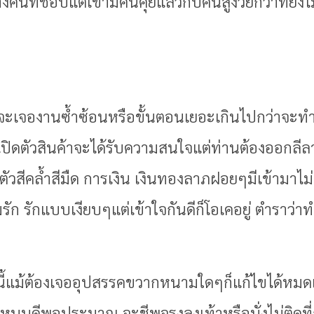
างคนที่ชอบแต่เขามีคนคุยแล้วกับคนสูงวัยกว่าที่ยั
วังจะเจองานซ้ำซ้อนหรือขั้นตอนเยอะเกินไปกว่าจะทำ
อ เปิดตัวสินค้าจะได้รับความสนใจแต่ท่านต้องออกลีล
่งตัวสีคล้ำสีมืด การเงิน เงินทองลาภฝอยๆมีเข้ามา
ัก รักแบบเงียบๆแต่เข้าใจกันดีก็โอเคอยู่ ตำราว่า
นนี้แม้ต้องเจออุปสรรคขวากหนามใดๆก็แก้ไขได้หม
หนุนดีพอประมาณ จะชีพจรงลงเท้าหรือนั่งไม่ติดที่ก