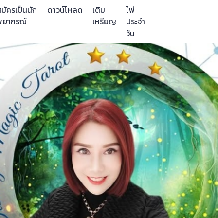
มัครเป็นนัก
ดาวน์โหลด
เติม
ไพ่
พยากรณ์
เหรียญ
ประจำ
วัน